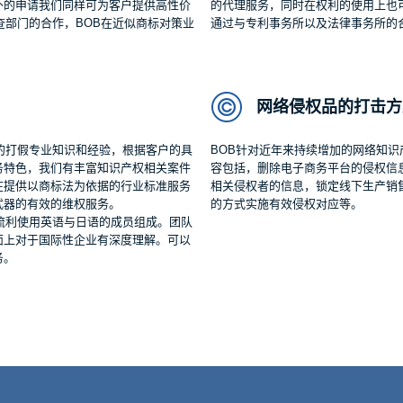
外的申请我们同样可为客户提供高性价
的代理服务，同时在权利的使用上也
查部门的合作，BOB在近似商标对策业
通过与专利事务所以及法律事务所的
网络侵权品的打击方
的打假专业知识和经验，根据客户的具
BOB针对近年来持续增加的网络知
务特色，我们有丰富知识产权相关案件
容包括，删除电子商务平台的侵权信
在提供以商标法为依据的行业标准服务
相关侵权者的信息，锁定线下生产销售窝点以O2
武器的有效的维权服务。
的方式实施有效侵权对应等。
流利使用英语与日语的成员组成。团队
面上对于国际性企业有深度理解。可以
务。